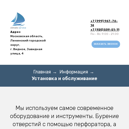
+7 (999) 967-76-
14
+7 (920) 509-51-11
Адрес
Пн - Вс: 9:00 - 21:00
Московская область,
Ленинский городской
ЗАКАЗАТЬ ЗВОНОК
округ,
г. Видное, Завидная
улица, 4
Главная
→
Информация
→
Установка и обслуживание
Мы используем самое современное
оборудование и инструменты. Бурение
Напишите в
отверстий с помощью перфоратора, а
WhatsApp