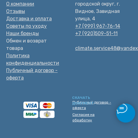
О компании
городской округ, г.
Отзывы
Видное, Завидная
Доставка и оплата
улица, 4
Советы по уходу
+7 (999) 967-76-14
Наши бренды
+7 (920)509-51-11
Обмен и возврат
товара
climate.service48@yandex
Политика
конфиденциальности
Публичный договор -
оферта
СКАЧАТЬ
Публичный договор -
ДОКУМЕНТ:
оферта
Согласие на
обработку
персональных данных