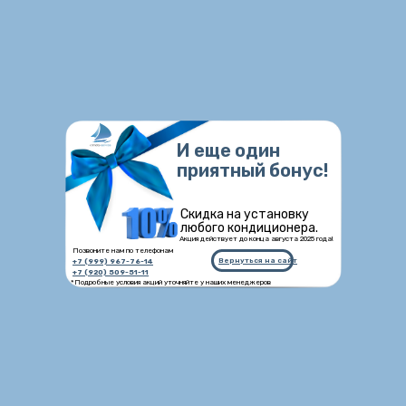
И еще один
приятный бонус!
Скидка на установку
любого кондиционера.
Акция действует до конца августа 2025 года!
Позвоните нам по телефонам
Вернуться на сайт
+7 (999) 967-76-14
+7 (920) 509-51-11
*Подробные условия акций уточняйте у наших менеджеров