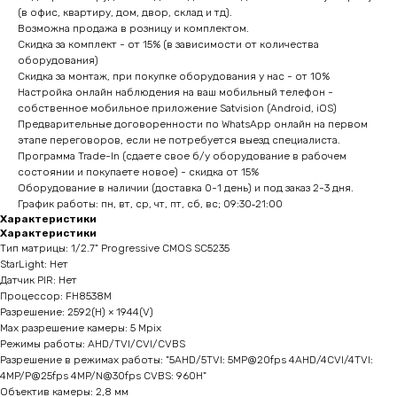
(в офис, квартиру, дом, двор, склад и тд).
Возможна продажа в розницу и комплектом.
Скидка за комплект - от 15% (в зависимости от количества
оборудования)
Скидка за монтаж, при покупке оборудования у нас - от 10%
Настройка онлайн наблюдения на ваш мобильный телефон -
собственное мобильное приложение Satvision (Android, iOS)
Предварительные договоренности по WhatsApp онлайн на первом
этапе переговоров, если не потребуется выезд специалиста.
Программа Trade-In (сдаете свое б/у оборудование в рабочем
состоянии и покупаете новое) - скидка от 15%
Оборудование в наличии (доставка 0-1 день) и под заказ 2-3 дня.
График работы: пн, вт, ср, чт, пт, сб, вс; 09:30‑21:00
Характеристики
Характеристики
Тип матрицы: 1/2.7" Progressive CMOS SC5235
StarLight: Нет
Датчик PIR: Нет
Процессор: FH8538M
Разрешение: 2592(H) × 1944(V)
Мах разрешение камеры: 5 Mpix
Режимы работы: AHD/TVI/CVI/CVBS
Разрешение в режимах работы: "5AHD/5TVI: 5MP@20fps 4AHD/4CVI/4TVI:
4MP/P@25fps 4MP/N@30fps CVBS: 960H"
Объектив камеры: 2,8 мм