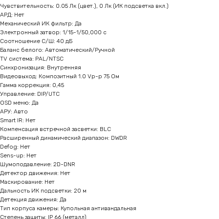
Чувствительность: 0.05 Лк (цвет.), 0 Лк (ИК подсветка вкл.)
АРД: Нет
Механический ИК фильтр: Да
Электронный затвор: 1/15-1/50,000 c
Соотношение С/Ш: 40 дБ
Баланс белого: Автоматический/Ручной
TV система: PAL/NTSC
Синхронизация: Внутренняя
Видеовыход: Композитный 1.0 Vp-p 75 Ом
Гамма коррекция: 0,45
Управление: DIP/UTC
OSD меню: Да
АРУ: Авто
Smart IR: Нет
Компенсация встречной засветки: BLC
Расширенный динамический диапазон: DWDR
Defog: Нет
Sens-up: Нет
Шумоподавление: 2D-DNR
Детектор движения: Нет
Маскирование: Нет
Дальность ИК подсветки: 20 м
Детекция движения: Да
Тип корпуса камеры: Купольная антивандальная
Степень защиты: IP 66 (металл)