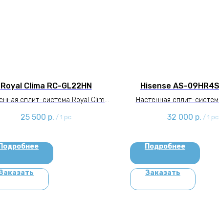
Royal Clima RC-GL22HN
Hisense AS-09HR4
енная сплит-система Royal Clima
Настенная сплит-систем
RC-GL22HN
AS-09HR4SYDDJ
25 500
р.
32 000
р.
/
1 pc
/
1 pc
Подробнее
Подробнее
Заказать
Заказать