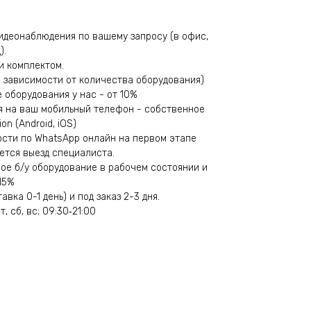
идеонаблюдения по вашему запросу (в офис,
).
и комплектом.
(в зависимости от количества оборудования)
е оборудования у нас - от 10%
я на ваш мобильный телефон - собственное
n (Android, iOS)
сти по WhatsApp онлайн на первом этапе
ется выезд специалиста.
вое б/у оборудование в рабочем состоянии и
15%
вка 0-1 день) и под заказ 2-3 дня.
т, сб, вс; 09:30‑21:00