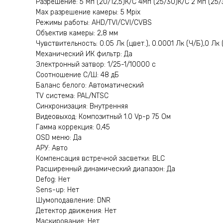
Разрешение: 5 Мп (20/12,5)К/С 4Мп (25/30)К/С 2 Мп (25
Мах разрешение камеры: 5 Mpix
Режимы работы: AHD/TVI/CVI/CVBS
Объектив камеры: 2,8 мм
Чувствительность: 0.05 Лк (цвет.), 0.0001 Лк (Ч/Б),0 Лк 
Механический ИК фильтр: Да
Электронный затвор: 1/25-1/10000 с
Соотношение С/Ш: 48 дБ
Баланс белого: Автоматический
TV система: PAL/NTSC
Синхронизация: Внутренняя
Видеовыход: Композитный 1.0 Vp-p 75 Ом
Гамма коррекция: 0,45
OSD меню: Да
АРУ: Авто
Компенсация встречной засветки: BLC
Расширенный динамический диапазон: Да
Defog: Нет
Sens-up: Нет
Шумоподавление: DNR
Детектор движения: Нет
Маскирование: Нет