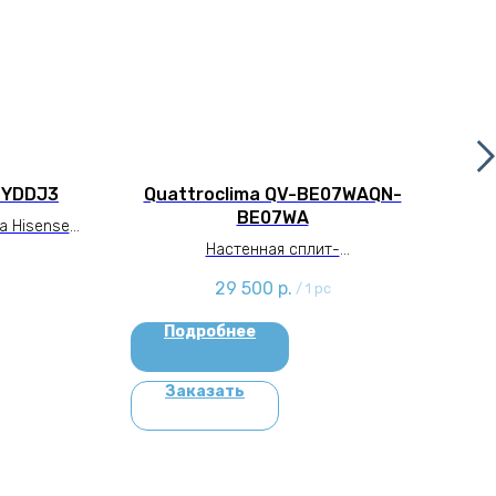
SYDDJ3
Quattroclima QV-BE07WAQN-
BE07WA
а Hisense
Наст
3
Настенная сплит-
система Quattroclima QV-BE07WAQN-
29 500
р.
/
1 pc
BE07WA
Подробнее
Заказать