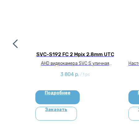
PCA-
SVC-S192 FC 2 Mpix 2.8mm UTC
erter
AHD видеокамера SVC S уличная
Наст
 Fujitsu
камера
3 804
р.
/
1 pc
KPCA-R
Подробнее
Заказать