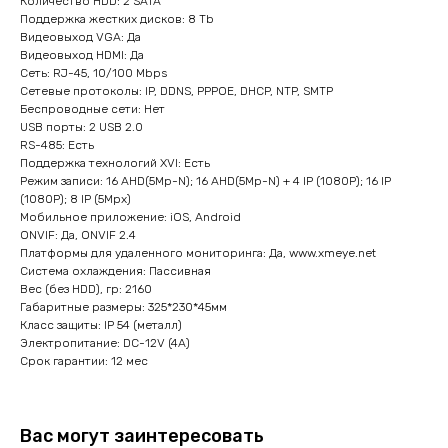
Количество HDD: 2 SATA
Поддержка жестких дисков: 8 Tb
Видеовыход VGA: Да
Видеовыход HDMI: Да
Сеть: RJ-45, 10/100 Mbps
Сетевые протоколы: IP, DDNS, PPPOE, DHCP, NTP, SMTP
Беспроводные сети: Нет
USB порты: 2 USB 2.0
RS-485: Есть
Поддержка технологий XVI: Есть
Режим записи: 16 AHD(5Mp-N); 16 AHD(5Mp-N) + 4 IP (1080P); 16 IP
(1080P); 8 IP (5Mpx)
Мобильное приложение: iOS, Android
ONVIF: Да, ONVIF 2.4
Платформы для удаленного мониторинга: Да, www.xmeye.net
Система охлаждения: Пассивная
Вес (без HDD), гр: 2160
Габаритные размеры: 325*230*45мм
Класс защиты: IP 54 (металл)
Электропитание: DC-12V (4A)
Срок гарантии: 12 мес
Вас могут заинтересовать