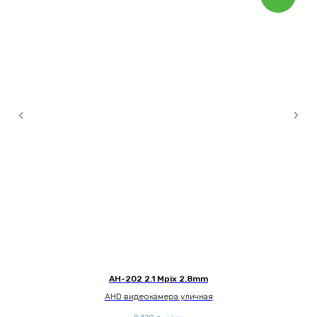
AH-202 2.1 Mpix 2.8mm
AHD видеокамера уличная