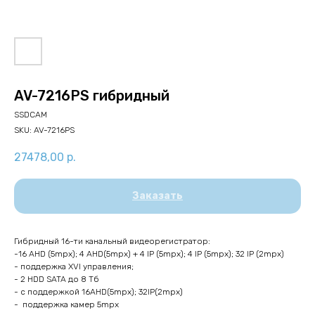
AV-7216PS гибридный
SSDCAM
SKU:
AV-7216PS
27478,00
р.
Заказать
Гибридный 16-ти канальный видеорегистратор:
-16 AHD (5mpx); 4 AHD(5mpx) + 4 IP (5mpx); 4 IP (5mpx); 32 IP (2mpx)
- поддержка XVI управления;
- 2 HDD SATA до 8 Тб
- с поддержкой 16AHD(5mpx); 32IP(2mpx)
- поддержка камер 5mpx