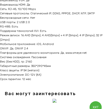
Видеовыход VGA: Да
Видеовыход HDMI: Да
Сеть: RJ-45, 10/100 Mbps
Сетевые протоколы: Статический IP, DDNS, PPPOE, DHCP, NTP, SMTP
Беспроводные сети: Нет
USB порты: 2 USB 2.0
RS-485: Есть
Поддержка технологий XVI: Есть
Режим записи: 16 AHD (5mpx); 4 AHD(5mpx) + 4 IP (5mpx); 4 IP (5mpx); 32 IP
(2mpx)
Мобильное приложение: iOS, Android
ONVIF: Да, ONVIF 2.4
Платформы для удаленного мониторинга: Да, www.xmeye.net
Система охлаждения: Пассивная
Вес (без HDD), гр: 2160
Габаритные размеры: 350*290*45мм
Класс защиты: IP 54 (металл)
Электропитание: DC-12V (4A)
Срок гарантии: 12 мес
Вас могут заинтересовать
ХИТ