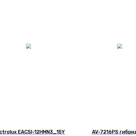
ectrolux EACSI-12HMN3_15Y
AV-7216PS гибри