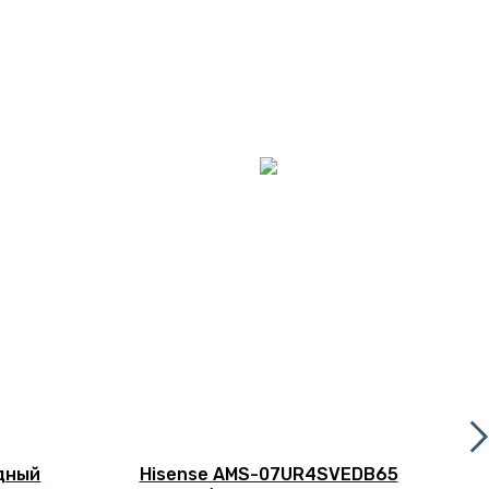
дный
Hisense AMS-07UR4SVEDB65