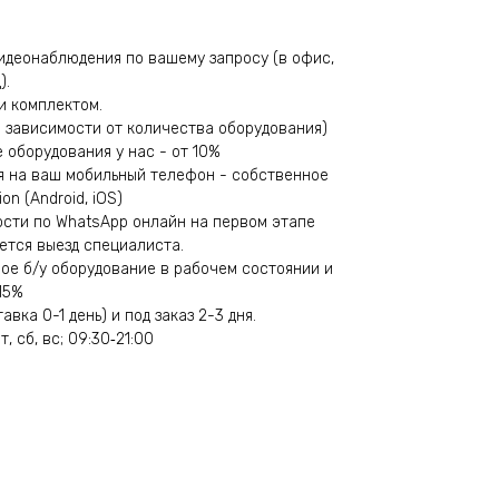
идеонаблюдения по вашему запросу (в офис,
).
и комплектом.
(в зависимости от количества оборудования)
е оборудования у нас - от 10%
я на ваш мобильный телефон - собственное
n (Android, iOS)
сти по WhatsApp онлайн на первом этапе
ется выезд специалиста.
вое б/у оборудование в рабочем состоянии и
15%
вка 0-1 день) и под заказ 2-3 дня.
т, сб, вс; 09:30‑21:00