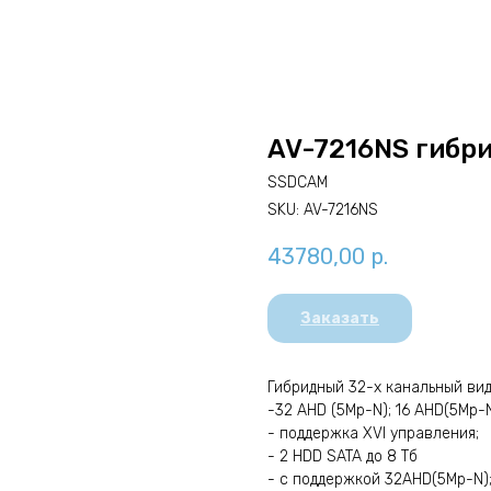
AV-7216NS гибр
SSDCAM
SKU:
AV-7216NS
43780,00
р.
Заказать
Гибридный 32-х канальный ви
-32 AHD (5Mp-N); 16 AHD(5Mp-N) 
- поддержка XVI управления;
- 2 HDD SATA до 8 Тб
- с поддержкой 32AHD(5Mp-N);