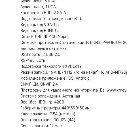
Аудио вход: 16 RCA
Аудио выход: 1 RCA
Количество HDD: 2 SATA
Поддержка жестких дисков: 8 Tb
Видеовыход VGA: Да
Видеовыход HDMI: Да
Сеть: RJ-45, 10/100 Mbps
Сетевые протоколы: Статический IP, DDNS, PPPOE, DHCP,
Беспроводные сети: Нет
USB порты: 2 USB 2.0
RS-485: Есть
Поддержка технологий XVI: Есть
Режим записи: 16 AHD-N (12 к/с на канал); 16 AHD-M(720p
Мобильное приложение: iOS, Android
ONVIF: Да, ONVIF 2.4
Платформы для удаленного мониторинга: Да, www.xmey
Система охлаждения: Активная
Вес (без HDD), гр: 4200
Габаритные размеры: 440*390*50мм
Класс защиты: IP 54 (металл)
Электропитание: DC-12V (4A)
Срок гарантии: 12 мес