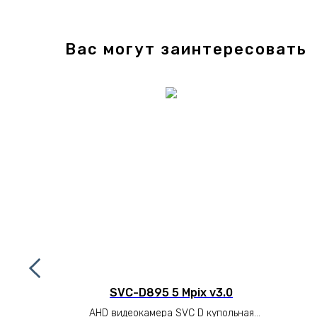
Вас могут заинтересовать
ный
SVC-D895 5 Mpix v3.0
 16 (16-ти
AHD видеокамера SVC D купольная