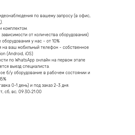
идеонаблюдения по вашему запросу (в офис,
).
и комплектом.
(в зависимости от количества оборудования)
е оборудования у нас - от 10%
я на ваш мобильный телефон - собственное
n (Android, iOS)
сти по WhatsApp онлайн на первом этапе
ется выезд специалиста.
вое б/у оборудование в рабочем состоянии и
15%
вка 0-1 день) и под заказ 2-3 дня.
т, сб, вс; 09:30‑21:00