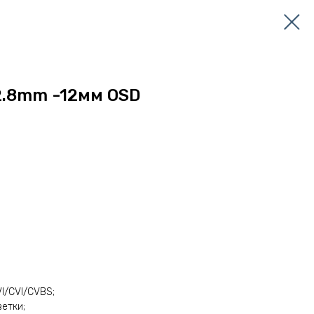
 2.8mm -12мм OSD
I/CVI/CVBS;
етки;