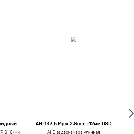
бридный
AH-143 5 Mpix 2.8mm -12мм OSD
R 8 (8-ми
AHD видеокамера уличная
A