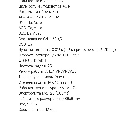
Количество ИК: диодов 42
Дальность ИК подсветки: 40 м
Режимы День/ночь: Есть
ATW: AWB 2500k-9500k
DNR: Да, Авто
AGC: Да, Авто
BLC: Да, Авто
Соотношение С/Ш: 60 дБ
OSD: Да
Чувствительность: 0.01Лк (0 Лк при включенной ИК под
Скорость затвора: 1/5-1/10,000 сек
WDR: Да, D-WDR
Частота кадров: 25
Режим работы: AHD/TVI/CVI/CVBS
Тип корпуса камеры: Уличная
Степень защиты: IP 67 (металл)
Рабочая температура: -45 +50 С
Электропитание: 12V (500Ma)
Габаритные размеры: 270х88х80мм
Вес, г: 605
Срок гарантии: 12 мес