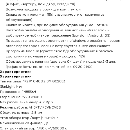
(в офис, квартиру, дом, двор, склад и тд).
Возможна продажа в розницу и комплектом.
Скидка за комплект - от 15% (в зависимости от количества
оборудования)
Скидка за монтаж, при покупке оборудования у нас - от 10%
Настройка онлайн наблюдения на ваш мобильный телефон -
собственное мобильное приложение Satvision (Android, iOS)
Предварительные договоренности по WhatsApp онлайн на первом
этапе переговоров, если не потребуется выезд специалиста.
Программа Trade-In (сдаете свое б/у оборудование в рабочем
состоянии и покупаете новое) - скидка от 15%
Оборудование в наличии (доставка 0-1 день) и под заказ 2-3 дня.
График работы: пн, вт, ср, чт, пт, сб, вс; 09:30‑21:00
Характеристики
Характеристики
Тип матрицы: 1/2.9" CMOS 2.0M GС2053
StarLight: Нет
Процессор: FH8536H
Разрешение: 1920 × 1080
Мах разрешение камеры: 2 Mpix
Режимы работы: AHD/TVI/CVI/CVBS
Объектив камеры: 2,8 мм
Угол обзора (гор./верт.): 110°/60°
Механический ИК фильтр: Да
Электронный затвор: 1/50 с -1/50000 с