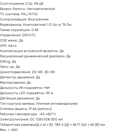
Соотношение С/Ш: 48 дБ
Баланс белого: Автоматический
TV система: PAL/NTSC
Синхронизация: Внутренняя
Видеовыход: Композитный 1.0 Vp-p 75 Ом
Гамма коррекция: 0,45
Управление: DIP/UTC
OSD меню: Да
АРУ: Авто
Компенсация встречной засветки: Да
Расширенный динамический диапазон: Да
Defog: Да
Sens-up: Да
Шумоподавление: 2D-NR, 3D-NR
Детектор движения: Да
Маскирование: Да
Дальность ИК подсветки: Нет
Дальность LED подсветки: 30 м
Детекция движения: Да
Тип корпуса камеры: Уличная антивандальная
Степень защиты: IP 66 (металл)
Рабочая температура: -40 +50°C
Электропитание: DC 12B±10% 300 мА
Габаритные размеры(Д x Ш x В): 184.6 (Д) × 65.17 (Ш) × 65 (В) мм
Вес, г: 450