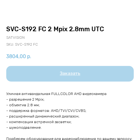
SVC-S192 FC 2 Mpix 2.8mm UTC
SATVISION
SKU:
SVC-S192 FC
3804,00
р.
Заказать
Уличная антивандальная FULLCOLOR AHD видеокамера
- разрешение 2 Mpix;
- объектив 2.8 мм;
- поддержка форматов: AHD/TVI/CVI/CVBS;
- расширенный динамический диапазон;
- компенсация встречной засветки;
- шумоподавление.
Подберем оборудование для видеонаблюдения по вашему запросу