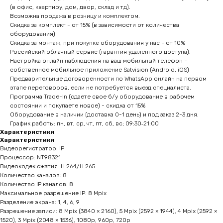
(в офис, квартиру, дом, двор, склад и тд).
Возможна продажа в розницу и комплектом.
Скидка за комплект - от 15% (в зависимости от количества
оборудования)
Скидка за монтаж, при покупке оборудования у нас - от 10%
Российский облачный сервис (гарантия удаленного доступа).
Настройка онлайн наблюдения на ваш мобильный телефон -
собственное мобильное приложение Satvision (Android, iOS)
Предварительные договоренности по WhatsApp онлайн на первом
этапе переговоров, если не потребуется выезд специалиста.
Программа Trade-In (сдаете свое б/у оборудование в рабочем
состоянии и покупаете новое) - скидка от 15%
Оборудование в наличии (доставка 0-1 день) и под заказ 2-3 дня.
График работы: пн, вт, ср, чт, пт, сб, вс; 09:30‑21:00
Характеристики
Характеристики
Видеорегистратор: IP
Процессор: NT98321
Видеокодек сжатия: H.264/H.265
Количество каналов: 8
Количество IP каналов: 8
Максимальное разрешение IP: 8 Mpix
Разделение экрана: 1, 4, 6, 9
Разрешение записи: 8 Mpix (3840 × 2160), 5 Mpix (2592 × 1944), 4 Mpix (2592 ×
1520), 3 Mpix (2048 × 1536), 1080p, 960p, 720p