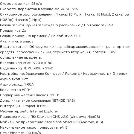
Скорость записи: 25 к/с
Скорость перемотки в архиве: x2, x4, x8, x16
Синхронное воспроизведения: 1 канал (8 Mpix), 1 канал (5 Mpix), 2 каналов
(1080p), 4 канал (1 Mpix)
Режим записи: Ручная запись / По расписанию / По тревоге / PIR
Предзапись: Да
Режим поиска: По времени / По событию / PIR
Аналитика: 6 видов
Виды аналитики: Обнаружение лица, обнаружение людей и транспортных
средств, пересечении линии, периметр вторжения, потерянные/
оставленные предметы,
Видеовыход VGA: 1920 х 1080
Видеовыход HDMI: 3820 х 2160
Настройка изображения: Контраст / Яркость / Насыщенность / Оттенок
Аудио вход: Нет
Аудио выход: 1 RCA
Количество HDD: 1
Поддержка жестких дисков: 10 Tb
Дополнительное хранилище: NETHDD(NAS)
Интеграция: IProject, IPEYE
Web-интерфейс: Internet Explorer
Приложение для ПК: Satvision CMS v.2.0 (Windows, MacOS)
Мобильное приложение: SatvisionMobilePRO (Android, iOS)
Максимальное число пользователей: 5
Сеть: Ethernet 100 Mb/s