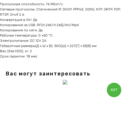
Пропускная способность: 76 Мбит/с
Сетевые протоколы: Статический IP, DHCP, PPPoE, DDNS, NTP, SMTP, P2P,
RTSP, Onvif 2.6
Конвертация в AVI: Да
Копирование на USB: RF(H.264/H.265)/AVI/Mp4
Копирование по сети: Да
Рабочая температура: 0 +50 °C
Электропитание: DC 12V 2A
Габаритные размеры(Д x Ш x В): 300(Ш) × 227(Г) × 53(В) мм
Вес (без HDD), кг: 2
Срок гарантии: 18 мес
Вас могут заинтересовать
ХИТ