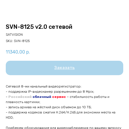
SVN-8125 v2.0 сетевой
SATVISION
SKU:
SVN-8125
11340,00
р.
Заказать
Сетевой 8-ми канальный видеорегистратор:
- поддержка IP-видеокамер разрешением до 8 Mpix;
-
Российский
облачный
сервис
– стабильность работы и
плавность картинки;
- запись архива на жёсткий диск объемом до 10 ТБ;
- поддержка кодеков сжатия H.264/H.265 для экономии места на
HDD;
Подберем оборудование для видеонаблюдения по вашему запросу