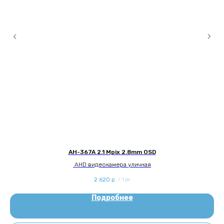
AH-367A 2.1 Mpix 2.8mm OSD
AHD видеокамера уличная
2 620
р.
/
1 pc
Подробнее