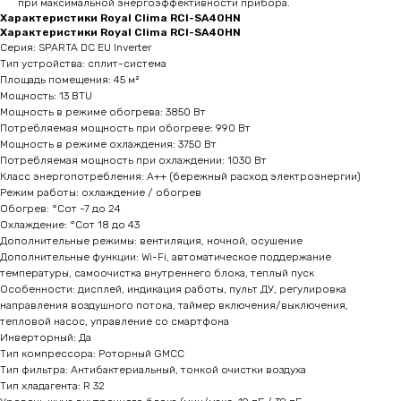
при максимальной энергоэффективности прибора.
Характеристики Royal Clima RCI-SA40HN​
Характеристики Royal Clima RCI-SA40HN​
Серия: SPARTA DC EU Inverter
Тип устройства: сплит-система
Площадь помещения: 45 м²
Мощность: 13 BTU
Мощность в режиме обогрева: 3850 Вт
Потребляемая мощность при обогреве: 990 Вт
Мощность в режиме охлаждения: 3750 Вт
Потребляемая мощность при охлаждении: 1030 Вт
Класс энергопотребления: А++ (бережный расход электроэнергии)
Режим работы: охлаждение / обогрев
Обогрев: °Сот -7 до 24
Охлаждение: °Сот 18 до 43
Дополнительные режимы: вентиляция, ночной, осушение
Дополнительные функции: Wi-Fi, автоматическое поддержание
температуры, самоочистка внутреннего блока, теплый пуск
Особенности: дисплей, индикация работы, пульт ДУ, регулировка
направления воздушного потока, таймер включения/выключения,
тепловой насос, управление со смартфона
Инверторный: Да
Тип компрессора: Роторный GMCC
Тип фильтра: Антибактериальный, тонкой очистки воздуха
Тип хладагента: R 32