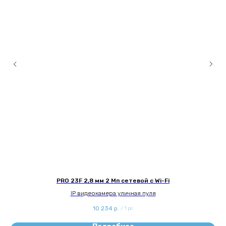
PRO 23F 2,8 мм 2 Мп сетевой с Wi-Fi
IP видеокамера уличная пуля
10 234
р.
/
1 pc