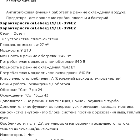
электропитания.
Антигрибковая функция работает в режиме охлаждения воздуха.
Предотвращает появление грибка, плесени и бактерий.
Характеристики Leberg LS/LU-09FE2
Характеристики Leberg LS/LU-09FE2
Серия: Ocean
Тип устройства: сплит-система
Площадь помещения: 27 м²
Мощность: 9 BTU
Мощность в режиме обогрева: 1542 Вт
Потребляемая мощность при обогреве: 540 Вт
Мощность в режиме охлаждения: 1643 Вт
Потребляемая мощность при охлаждении: 510 Вт
Класс энергопотребления: А (бережный расход электроэнергии)
Режим работы: охлаждение / обогрев
Обогрев: °Сот -7 до 24
Охлаждение: °Сот 15 до 43
Дополнительные режимы: вентиляция, ночной, осушение, турбо
Дополнительные функции: автоперезапуск, ионизация, самодиагностика,
самоочистка внутреннего блока, система против образования льда, теплый
пуск
Особенности: пульт ДУ, регулировка направления воздушного потока,
таймер включения/выключения
Инверторный: Нет