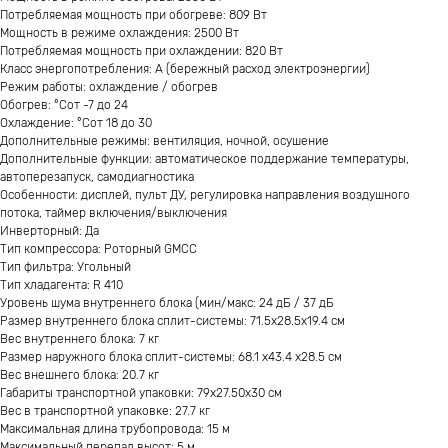
Потребляемая мощность при обогреве: 809 Вт
Мощность в режиме охлаждения: 2500 Вт
Потребляемая мощность при охлаждении: 820 Вт
Класс энергопотребления: А (бережный расход электроэнергии)
Режим работы: охлаждение / обогрев
Обогрев: °Сот -7 до 24
Охлаждение: °Сот 18 до 30
Дополнительные режимы: вентиляция, ночной, осушение
Дополнительные функции: автоматическое поддержание температуры,
автоперезапуск, самодиагностика
Особенности: дисплей, пульт ДУ, регулировка направления воздушного
потока, таймер включения/выключения
Инверторный: Да
Тип компрессора: Роторный GMCC
Тип фильтра: Угольный
Тип хладагента: R 410
Уровень шума внутреннего блока (мин/макс: 24 дБ / 37 дБ
Размер внутреннего блока сплит-системы: 71.5x28.5x19.4 см
Вес внутреннего блока: 7 кг
Размер наружного блока сплит-системы: 68.1 x43.4 x28.5 см
Вес внешнего блока: 20.7 кг
Габариты транспортной упаковки: 79х27.50х30 см
Вес в транспортной упаковке: 27.7 кг
Максимальная длина трубопровода: 15 м
Максимальный перепад высот: 5 м