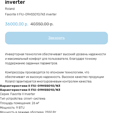
inverter
Roland
Favorite II FIU-O9HSSO1O/N3 inverter
36000,00
р.
40350,00
р.
Заказать
Инверторная технология обеспечивает высокий уровень надежности
и максимальный комфорт для пользователя, благодаря точному
поддержанию заданных параметров.
Компрессоры производятся по японским технологиям, что
обеспечивает их высокую надежность. Высокое качество продукции
Roland гарантируется многоуровневым контролем качества.
Характеристики II FIU-O9HSSO1O/N3
Характеристики II FIU-O9HSSO1O/N3
Серия: Favorite II Inverter
Тип устройства: сплит-система
Площадь помещения: 26 м²
Мощность: 9 BTU
Мощность в режиме обогрева: 2550 Вт